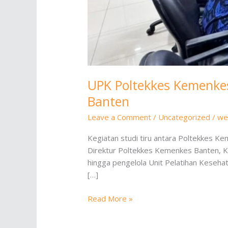
UPK Poltekkes Kemenke
Banten
Leave a Comment
/
Uncategorized
/
we
Kegiatan studi tiru antara Poltekkes 
Direktur Poltekkes Kemenkes Banten, Kota 
hingga pengelola Unit Pelatihan Keseh
[…]
UPK
Read More »
Poltekkes
Kemenkes