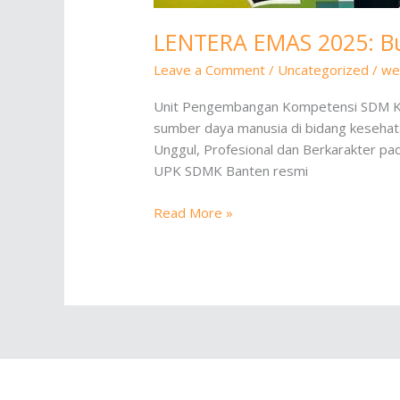
LENTERA EMAS 2025: Bu
Leave a Comment
/
Uncategorized
/
we
Unit Pengembangan Kompetensi SDM Kes
sumber daya manusia di bidang kesehata
Unggul, Profesional dan Berkarakter pad
UPK SDMK Banten resmi
LENTERA
Read More »
EMAS
2025:
Bukti
Mutu
dan
Komitmen
Tanpa
Henti