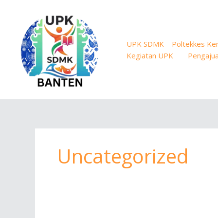
Skip
to
content
UPK SDMK – Poltekkes Ke
Kegiatan UPK
Pengajua
Uncategorized