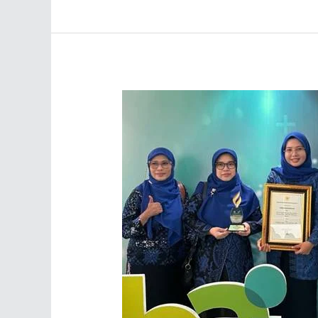
Mataram
Laksanakan
Studi
Tiru
ke
UPK
Poltekkes
Kemenkes
Banten